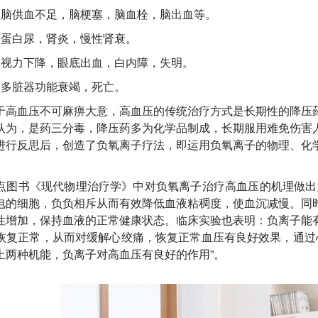
：脑供血不足，脑梗塞，脑血栓，脑出血等。
：蛋白尿，肾炎，慢性肾衰。
：视力下降，眼底出血，白内障，失明。
：多脏器功能衰竭，死亡。
于高血压不可麻痹大意，高血压的传统治疗方式是长期性的降压
认为，是药三分毒，降压药多为化学品制成，长期服用难免伤害
进行反思后，创造了负氧离子疗法，即运用负氧离子的物理、化
点图书《现代物理治疗学》中对负氧离子治疗高血压的机理做出
电的细胞，负负相斥从而有效降低血液粘稠度，使血沉减慢。同
性增加，保持血液的正常健康状态。临床实验也表明：负离子能
恢复正常，从而对缓解心绞痛，恢复正常血压有良好效果，通过
上两种机能，负离子对高血压有良好的作用”。