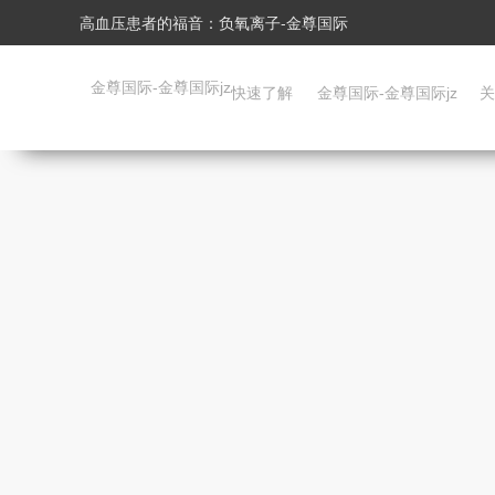
高血压患者的福音：负氧离子-金尊国际
金尊国际-金尊国际jz
快速了解
金尊国际-金尊国际jz
关