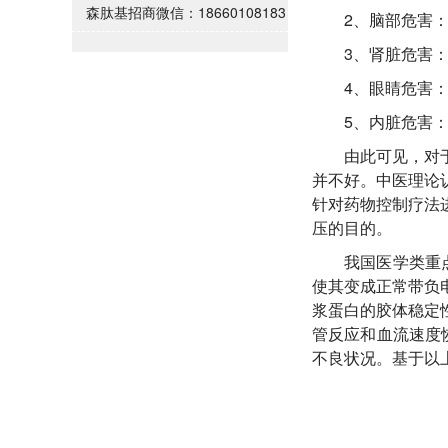
森肽基招商微信：18660108183
2、脑部危害
3、肾脏危害
4、眼睛危害
5、内脏危害
由此可见，对
并不好。中医理论
针对药物控制疗法
压的目的。
我国医学类重
使其变成正常带负
浆蛋白的胶体稳定
管反应和血流速度
不良状况。基于以