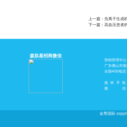
上一篇：
负离子生成
下一篇：
高血压患者
森肽基招商微信
营销管理中心
广东佛山市南
全国400电话
值班手机
微信
金尊国际 copyr