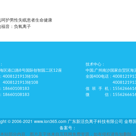
机呵护男性失眠患者生命健康
的福音：负氧离子
：
技术中心：
海区港口路8号国际创智园二区12座
中国.广州南沙国家自贸区海滨
：4008121913转106
全国400电话
：400812191
4008121913转108
400812191
：18660108183
值班手机
：155626661
：18660108183
微信
：155626661
ight © 2006-2021 www.ion365.com 广东新活负离子科技有限公司 
备案号：
本站部分内容、图片及字体来自互联网免费资源，如有侵权请告知删除。