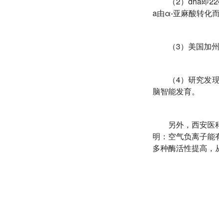
（2）dha即
a由α-亚麻酸转
（3）美国加州
（4）研究发
脑智能发育。
另外，西安医
明：空气负离子能
多种酶活性提高，