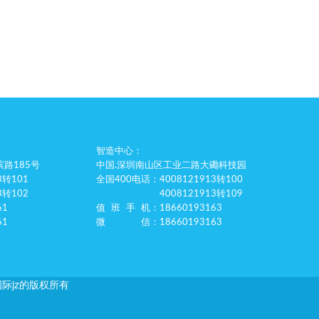
智造中心：
路185号
中国.深圳南山区工业二路大磡科技园
3转101
全国400电话
：4008121913转100
3转102
4008121913转109
61
值班手机
：18660193163
61
微信
：18660193163
金尊国际jz的版权所有