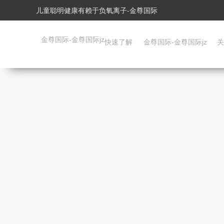
儿童聪明健康有赖于负氧离子-金尊国际
金尊国际-金尊国际jz
快速了解
金尊国际-金尊国际jz
关