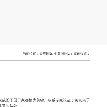
当前位置：
金尊国际-金尊国际jz
>
媒体报道
>
康成长于国于家都极为关键。权威专家论证：负氧离子
儿童的益处。