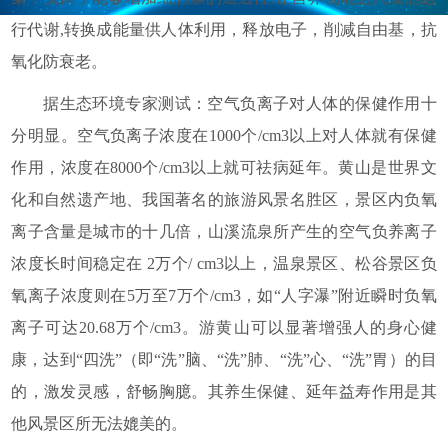
行代谢,转换成能量供人体利用，释放电子，削减自由基，抗
氧化防衰老。
据生态环境专家测试：空气负离子对人体的保健作用十
分明显。空气负离子浓度在1000个/cm3以上对人体就有保健
作用，浓度在8000个/cm3以上就可祛病延年。黄山是世界文
化和自然遗产地、我国著名的旅游风景名胜区，景区内负氧
离子含量是城市的十几倍，山溪流泉所产生的空气负养离子
浓度长时间稳定在 2万个/ cm3以上，温泉景区、松谷景区负
氧离子浓度则在5万至7万个/cm3，如“人字瀑”附近瞬时负氧
离子可达20.68万个/cm3。游黄山可以显著增强人的身心健
康，达到“四洗”（即“洗”脑、“洗”肺、“洗”心、“洗”胃）的目
的，激发灵感，舒畅胸臆。其养生保健、延年益寿作用是其
他风景区所无法媲美的。