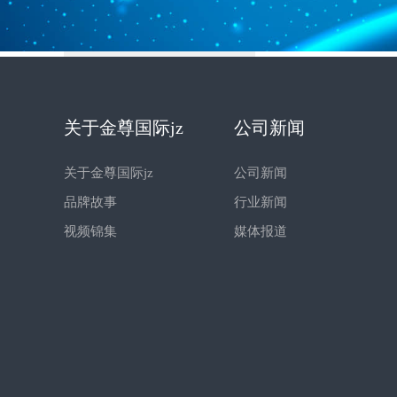
长江以南：18660108183
关于金尊国际jz
公司新闻
关于金尊国际jz
公司新闻
品牌故事
行业新闻
视频锦集
媒体报道