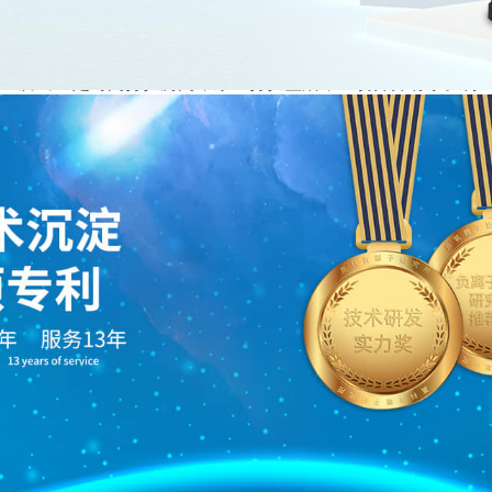
，舒畅心情，注意衣着外表礼仪的美观。就算是没人注意你的外
舒畅的心情和舒服的热水澡都容易帮助你轻松入睡。
自己腾出一定时间打扫房间，家里打扫整洁，一切井井有条。再
、清新的环境是您迅速入眠的“催化剂”。
、跑步、有氧舞蹈，健身的良好效果。这些都是最有效抵抗失眠
睡眠。
要有节制规律的，起居饮食，睡眠时间最好都有一定规定。
运动时间，走向大自然，菜圃是最佳运动之一。除此之外平常外
些户外运动可以陶冶心情，有效改善睡眠。
花心思，用不同的方法锻炼自己。清晨赤足走在草地上，让自然
的经验，让自己的生活更充实起来。锻炼永远是治疗疾病的一剂
治疗这是必须的，药物治疗可帮助你恢复脑中生化平衡。心理辅
心境，改善睡眠的效果。