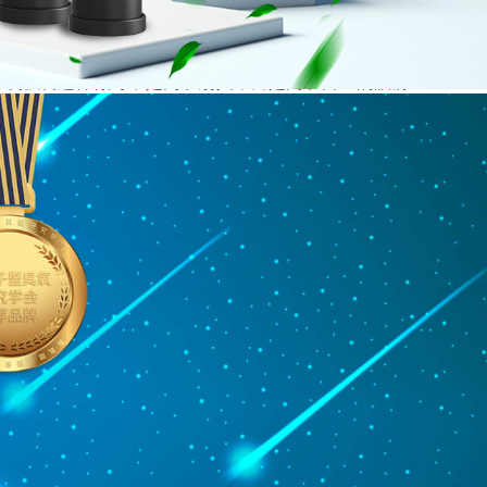
表，你一定要自尊在爱，重视身心健康，注意个人仪表
一次强调这样做可不是为了别人，而是为了自己的眼前
的秘诀。运动时脑中所分泌的生化传导物质像抗抑郁药
出不妨试着多走路，散步有益于身心健康，打开心眼倾
湿润的空气带你进入全身心的放松，总之可发挥自己创
良药，对待失眠也不例外。
导可帮助你发展情商，学习分析解决技巧性问题，两者