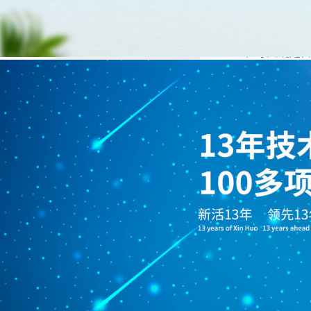
1、每天洗澡
负离子与健康
和卫生是必须的。
负离子与血压、心脑血管
2、每天规定
负离子与失眠、神经衰弱
舒畅。整洁的卧室
负离子与癌症、健康长寿
3、每天走路
负离子与装修、健康空气
物一般，可以改善
负离子与孕妇、婴儿养护
4、饮食是需
负离子与考生、智力发育
5、增加户外
听世界的美好。这
联系金尊国际
6、花时间、
造性，体验一些新
广东新活负离子科技
7、接受专业
长江以北：18560231931
都能有效改善你的