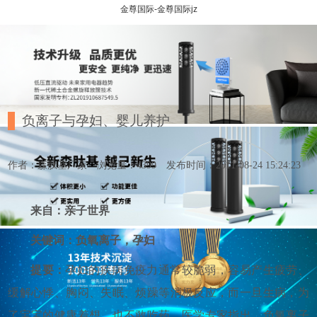
金尊国际-金尊国际jz
负离子与孕妇、婴儿养护
作者：森肽基厂家
浏览量：4399
发布时间：2011-08-24 15:24:23
来自：亲子世界
关键词：负氧离子，孕妇
提要：
孕妇的疾病免疫力通常较脆弱，容易产生疲劳、
缓解心悸、胸闷、失眠、烦躁等消极反应，而一旦生病，为
了宝宝的健康着想，也不敢吃药。医学专家指出，负氧离子