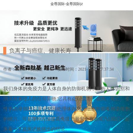
金尊国际-金尊国际jz
负离子与癌症、健康长寿
作者：admin
浏览量：149
发布时间：2021-10-21 17:37:34
我们身体的免疫力是人体自身的防御机制，来为人体识别和
消灭外来侵入的任何异物;它具有处理衰老、损伤、死亡、变
性的自身细胞以及识别和处理体内突变细胞和病毒感染细胞
的能力。可是哪种方法提高免疫力最安全有效呢?让我们一起
来看一下临床试验得出的结论。