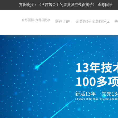
齐鲁晚报：《从茜茜公主的康复谈空气负离子》-金尊国际
金尊国际-金尊国际jz
快速了解
金尊国际-金尊国际jz
关