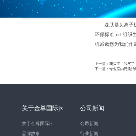
长江以南：18660108183
用效果说话，
森肽基负离子
环保标准rosh组
机诚邀您为我们作
上一篇：
我买了，我买了
下一篇：
专业室内污染治
关于金尊国际jz
公司新闻
关于金尊国际jz
公司新闻
品牌故事
行业新闻