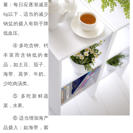
量：每日应逐渐减至
6g以下，适当的减少
钠盐的摄入有助于降
低血压。
④ 多吃含钾、钙
丰富而含钠低的食
品，如土豆、茄子、
海带、莴笋、牛奶。
少吃肉汤类。
⑤ 多吃新鲜蔬
菜，水果。
⑥ 适当增加海产
品摄入：如海带，紫