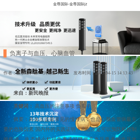
金尊国际-金尊国际jz
负离子与血压、心脑血管
作者：森肽基厂家
浏览量：2683
发布时间：2013-04-15 14:13:43
来自：新民晚报
关键词：
高血压的注意事项 负离子
摘要：高血压是最常见的慢性病，也是心脑血管病最主
要的危险因素 国内外的实践证明，高血压是可以预防和控制
的疾病，生态级小粒径负离子可降低高血压患者的血压水